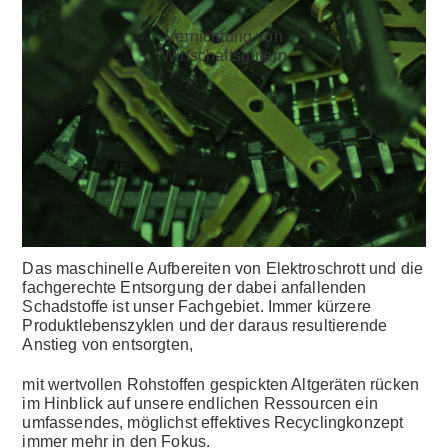
Ver­nichtung von
Wirtschafts­gütern
Das maschinelle Aufbereiten von Elektroschrott und die
fachgerechte Entsorgung der dabei anfallenden
Schadstoffe ist unser Fachgebiet. Immer kürzere
Produktlebenszyklen und der daraus resultierende
Anstieg von entsorgten,
mit wertvollen Rohstoffen gespickten Altgeräten rücken
im Hinblick auf unsere endlichen Ressourcen ein
umfassendes, möglichst effektives Recyclingkonzept
immer mehr in den Fokus.